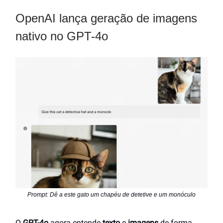
OpenAI lança geração de imagens
nativo no GPT-4o
Prompt: Dê a este gato um chapéu de detetive e um monóculo
O
GPT-4o
agora entende
texto
e
imagens
de forma